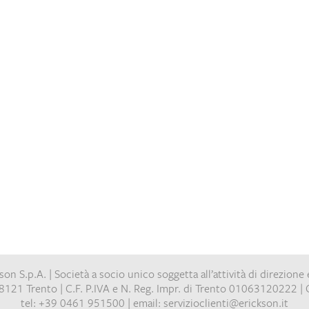
on S.p.A. | Società a socio unico soggetta all’attività di direzione 
8121 Trento | C.F. P.IVA e N. Reg. Impr. di Trento 01063120222 | C
tel: +39 0461 951500 | email: servizioclienti@erickson.it