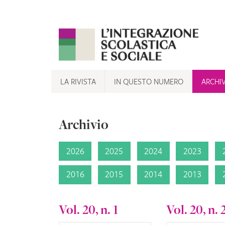
Skip
to
content
LA RIVISTA
IN QUESTO NUMERO
ARCHI
Archivio
2026
2025
2024
2023
2016
2015
2014
2013
Vol. 20, n. 1
Vol. 20, n. 