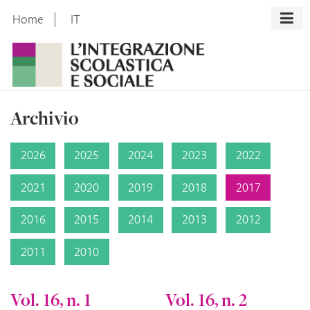
Skip
Home
IT
to
content
Archivio
2026
2025
2024
2023
2022
2021
2020
2019
2018
2017
2016
2015
2014
2013
2012
2011
2010
Vol. 16, n. 1
Vol. 16, n. 2