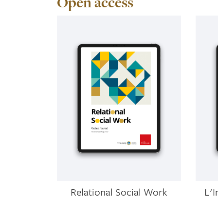
Open access
Relational Social Work
L'I