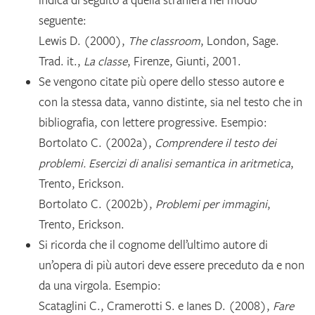
indica di seguito a quella straniera nel modo
seguente:
Lewis D. (2000),
The classroom
, London, Sage.
Trad. it.,
La classe
, Firenze, Giunti, 2001.
Se vengono citate più opere dello stesso autore e
con la stessa data, vanno distinte, sia nel testo che in
bibliografia, con lettere progressive. Esempio:
Bortolato C. (2002a),
Comprendere il testo dei
problemi. Esercizi di analisi semantica in aritmetica
,
Trento, Erickson.
Bortolato C. (2002b),
Problemi per immagini
,
Trento, Erickson.
Si ricorda che il cognome dell’ultimo autore di
un’opera di più autori deve essere preceduto da e non
da una virgola. Esempio:
Scataglini C., Cramerotti S. e Ianes D. (2008),
Fare