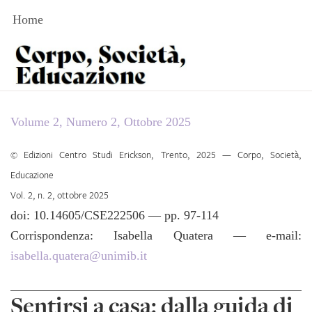
Skip
Home
to
content
Volume 2, Numero 2, Ottobre 2025
©
Edizioni Centro Studi Erickson
, Trento, 2025 —
Corpo, Società,
Educazione
Vol.
2
, n.
2
,
ottobre 2025
doi:
10.14605/CSE222506
— pp.
97
-
114
Corrispondenza:
Isabella Quatera — e-mail:
isabella.quatera@unimib.it
Sentirsi a casa: dalla guida di