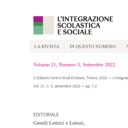
Skip
to
content
LA RIVISTA
IN QUESTO NUMERO
Volume 21, Numero 3, Settembre 2022
©
Edizioni Centro Studi Erickson
, Trento, 2022 —
L’integraz
Vol.
21
, n.
3
,
settembre 2022
— pp.
1
-
2
EDITORIALE
Gentili Lettrici e Lettori,