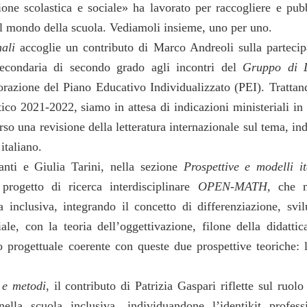
ne scolastica e sociale» ha lavorato per raccogliere e pub
er il mondo della scuola. Vediamoli insieme, uno per uno.
ali
accoglie un contributo di Marco Andreoli sulla partecip
 secondaria di secondo grado agli incontri del
Gruppo di 
razione del Piano Educativo Individualizzato (PEI). Trattan
tico 2021-2022, siamo in attesa di indicazioni ministeriali in
verso una revisione della letteratura internazionale sul tema, in
 italiano.
nti e Giulia Tarini, nella sezione
Prospettive e modelli it
 progetto di ricerca interdisciplinare
OPEN-MATH
, che 
 inclusiva, integrando il concetto di differenziazione, svi
ale, con la teoria dell’oggettivazione, filone della didattic
o progettuale coerente con queste due prospettive teoriche: l
 e metodi
, il contributo di Patrizia Gaspari riflette sul ruolo
nella scuola inclusiva, individuandone l’identikit professi