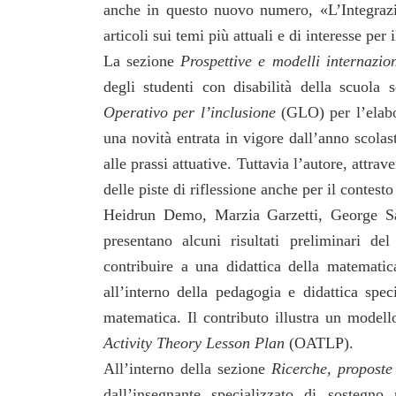
anche in questo nuovo numero, «L’Integrazio
articoli sui temi più attuali e di interesse p
La sezione
Prospettive e modelli internazion
degli studenti con disabilità della scuola
Operativo per l’inclusione
(GLO) per l’elabo
una novità entrata in vigore dall’anno scolas
alle prassi attuative. Tuttavia l’autore, attra
delle piste di riflessione anche per il contesto
Heidrun Demo, Marzia Garzetti, George Sa
presentano alcuni risultati preliminari del
contribuire a una didattica della matematica
all’interno della pedagogia e didattica speci
matematica. Il contributo illustra un modell
Activity Theory Lesson Plan
(OATLP).
All’interno della sezione
Ricerche, proposte
dall’insegnante specializzato di sostegno 