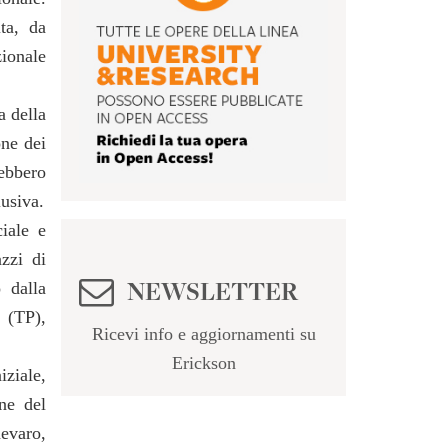
ta, da
ionale
a della
one dei
rebbero
lusiva.
iale e
azzi di
NEWSLETTER
 dalla
o (TP),
Ricevi info e aggiornamenti su
Erickson
iziale,
ne del
evaro,