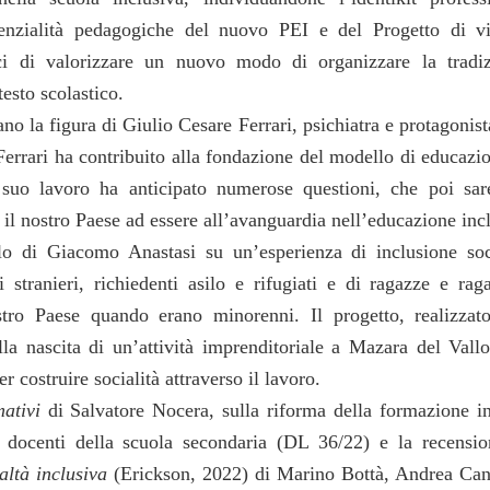
tenzialità pedagogiche del nuovo PEI e del Progetto di vi
ci di valorizzare un nuovo modo di organizzare la tradiz
testo scolastico.
ano la figura di Giulio Cesare Ferrari, psichiatra e protagonist
. Ferrari ha contribuito alla fondazione del modello di educazi
el suo lavoro ha anticipato numerose questioni, che poi sa
 il nostro Paese ad essere all’avanguardia nell’educazione inc
lo di Giacomo Anastasi su un’esperienza di inclusione soc
stranieri, richiedenti asilo e rifugiati e di ragazze e rag
tro Paese quando erano minorenni. Il progetto, realizzato
lla nascita di un’attività imprenditoriale a Mazara del Vall
r costruire socialità attraverso il lavoro.
ativi
di Salvatore Nocera, sulla riforma della formazione in
i docenti della scuola secondaria (DL 36/22) e la recensio
altà inclusiva
(Erickson, 2022) di Marino Bottà, Andrea Can