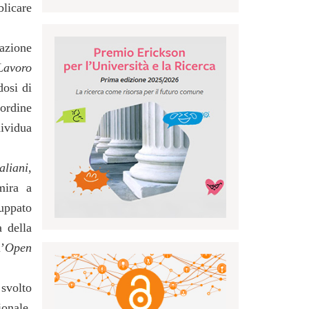
blicare
azione
Lavoro
dosi di
 ordine
dividua
aliani
,
mira a
luppato
a della
’
Open
 svolto
onale.