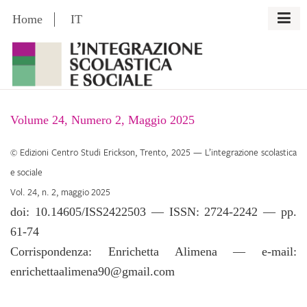
Skip
Home
IT
to
content
Volume 24, Numero 2, Maggio 2025
©
Edizioni Centro Studi Erickson
, Trento, 2025 —
L’integrazione scolastica
e sociale
Vol.
24
, n.
2
,
maggio 2025
doi:
10.14605/ISS2422503
—
ISSN: 2724-2242
— pp.
61
-
74
Corrispondenza:
Enrichetta Alimena — e-mail:
enrichettaalimena90@gmail.com