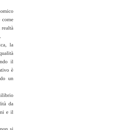
nomico
e come
 realtà
.
ca, la
ualità
ando il
ativo è
ndo un
ilibrio
lità da
ni e il
 non si