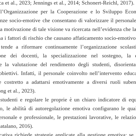
a et al., 2023; Jennings et al., 2014; Schonert-Reichl, 2017).
e, l’Organizzazione per la Cooperazione e lo Sviluppo Eco
ze socio-emotive che consentano di valorizzare il personal
motivazione di tale visione va ricercata nell’evidenza che la
i fattori di rischio che causano affaticamento socio-emotivo
, tende a riformare continuamente l’organizzazione scolasti
one dei docenti, la specializzazione nel sostegno, la q
 e la valutazione del rendimento degli studenti, disorient
iettivi. Infatti, il personale coinvolto nell’intervento educ
e costretto a adattarsi emotivamente a diversi ruoli sube
ng et al., 2023).
tudenti e regolare le proprie è un chiaro indicatore di equ
, le abilità di autoregolazione emotiva configurano le qua
onale e professionale, le prestazioni lavorative, le relazio
Catalano, 2016).
tiva richiede strategie applicate alla gestione emotiva: se