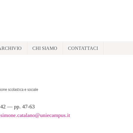
ARCHIVIO
CHI SIAMO
CONTATTACI
ione scolastica e sociale
242
— pp.
47
-
63
:
simone.catalano@uniecampus.it