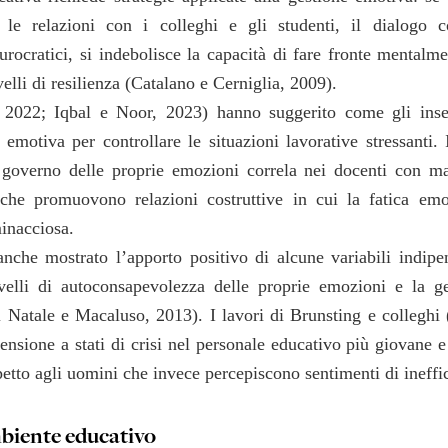
, le relazioni con i colleghi e gli studenti, il dialogo c
urocratici, si indebolisce la capacità di fare fronte mentalm
elli di resilienza (Catalano e Cerniglia, 2009).
, 2022; Iqbal e Noor, 2023) hanno suggerito come gli inse
motiva per controllare le situazioni lavorative stressanti. I
 governo delle proprie emozioni correla nei docenti con ma
, che promuovono relazioni costruttive in cui la fatica em
inacciosa.
nche mostrato l’apporto positivo di alcune variabili indipe
ivelli di autoconsapevolezza delle proprie emozioni e la g
Di Natale e Macaluso, 2013). I lavori di Brunsting e colleghi
nsione a stati di crisi nel personale educativo più giovane e 
spetto agli uomini che invece percepiscono sentimenti di ineffi
ambiente educativo