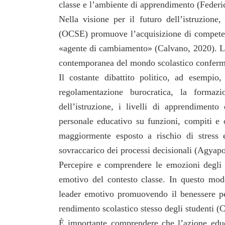
classe e l’ambiente di apprendimento (Federic
Nella visione per il futuro dell’istruzion
(OCSE) promuove l’acquisizione di competen
«agente di cambiamento» (Calvano, 2020). La 
contemporanea del mondo scolastico conferma 
Il costante dibattito politico, ad esempio
regolamentazione burocratica, la formazi
dell’istruzione, i livelli di apprendimento
personale educativo su funzioni, compiti e ob
maggiormente esposto a rischio di stress 
sovraccarico dei processi decisionali (Agyapo
Percepire e comprendere le emozioni degli s
emotivo del contesto classe. In questo modo
leader emotivo promuovendo il benessere pers
rendimento scolastico stesso degli studenti (
È importante comprendere che l’azione educa