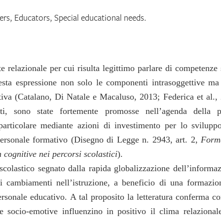
rs, Educators, Special educational needs.
 relazionale per cui risulta legittimo parlare di competenze 
uesta espressione non solo le componenti intrasoggettive ma
iva (Catalano, Di Natale e Macaluso, 2013; Federica et al.,
i, sono state fortemente promosse nell’agenda della po
 particolare mediante azioni di investimento per lo svilupp
 personale formativo (Disegno di Legge n. 2943, art. 2,
Form
 cognitive nei percorsi scolastici
).
o scolastico segnato dalla rapida globalizzazione dell’informa
 i cambiamenti nell’istruzione, a beneficio di una formazio
sonale educativo. A tal proposito la letteratura conferma c
 socio-emotive influenzino in positivo il clima relazionale