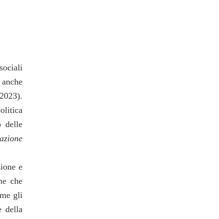
sociali
 anche
 2023).
litica
o delle
azione
zione e
ne che
ome gli
 della