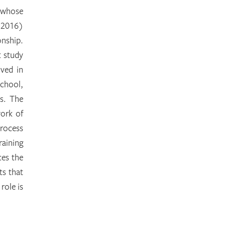
 whose
(2016)
onship.
t study
lved in
school,
is. The
work of
process
raining
ces the
ts that
role is