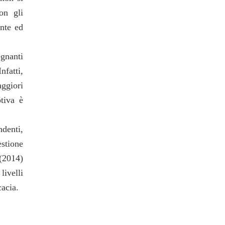
on gli
ente ed
gnanti
nfatti,
ggiori
otiva è
ndenti,
estione
 (2014)
livelli
cacia.