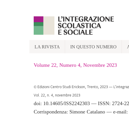
Skip
to
content
LA RIVISTA
IN QUESTO NUMERO
Volume 22, Numero 4, Novembre 2023
© Edizioni Centro Studi Erickson, Trento, 2023
—
L’integraz
Vol.
22
, n.
4
,
novembre 2023
doi:
10.14605/ISS2242303
—
ISSN: 2724-2
Corrispondenza:
Simone Catalano — e-mail