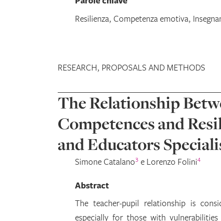
Parole chiave
Resilienza, Competenza emotiva, Insegnant
RESEARCH, PROPOSALS AND METHODS
The Relationship Betw
Competences and Resili
and Educators Speciali
3
4
Simone
Catalano
e
Lorenzo
Folini
Abstract
The teacher-pupil relationship is con
especially for those with vulnerabilitie