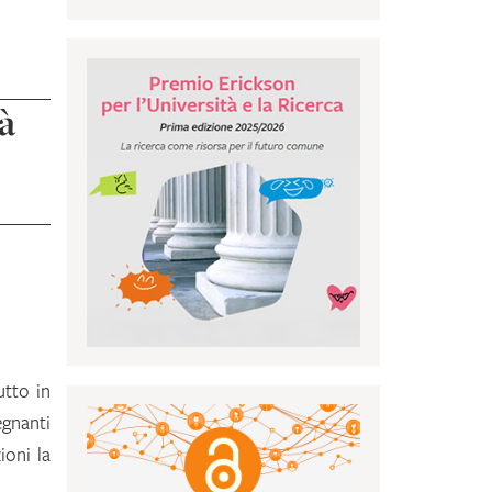
tà
utto in
egnanti
ioni la