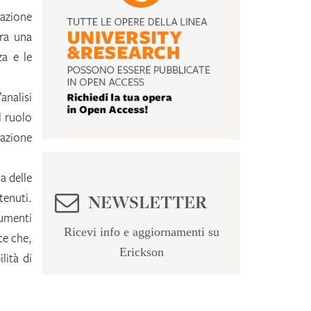
azione
fra una
za e le
analisi
l ruolo
razione
a delle
NEWSLETTER
tenuti.
rumenti
Ricevi info e aggiornamenti su
ce che,
Erickson
lità di