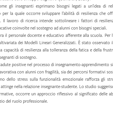
me gli insegnanti esprimano bisogni legati a un’idea di rel
per la quale occorre sviluppare l’abilità di resilienza che of
 Il lavoro di ricerca intende sottolineare i fattori di resilien
ative coinvolte nel sostegno ad alunni con bisogni speciali.
tra il personale docente e educativo afferente alla scuola. Per l’
ltivariata dei Modelli Lineari Generalizzati. È stato osservato i
la capacità di resilienza alla tolleranza della fatica e della frust
nsegnanti di sostegno.
ricadute positive nel processo di insegnamento-apprendimento si
lavorativa con alunni con fragilità, sia dei percorsi formativi sos
rno dello stress sulla funzionalità emozionale rafforza gli st
si attinge nella relazione insegnante-studente. Lo studio suggeris
rmative, occorre un approccio riflessivo al significato delle abi
izio del ruolo professionale.