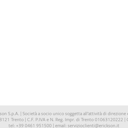
on S.p.A. | Società a socio unico soggetta all’attività di direzione 
8121 Trento | C.F. P.IVA e N. Reg. Impr. di Trento 01063120222 | C
tel: +39 0461 951500 | email: servizioclienti@erickson.it