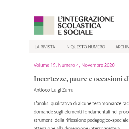
Skip
to
content
LA RIVISTA
IN QUESTO NUMERO
ARCHI
Volume 19, Numero 4, Novembre 2020
Incertezze, paure e occasioni d
Antioco Luigi Zurru
L’analisi qualitativa di alcune testimonianze ra
domande sugli elementi fondamentali nel proces
strumenti della riflessione pedagogico-special
attenzione alla dimensione intersoggettiva.