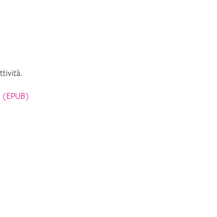
tività.
d
(EPUB)